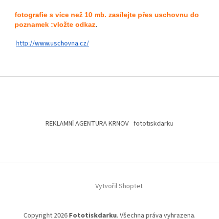
fotografie s více než 10 mb. zasílejte přes uschovnu do
poznamek :vložte odkaz
.
http://www.uschovna.cz/
Z
á
p
a
t
REKLAMNÍ AGENTURA KRNOV
fototiskdarku
í
Vytvořil Shoptet
Copyright 2026
Fototiskdarku
. Všechna práva vyhrazena.