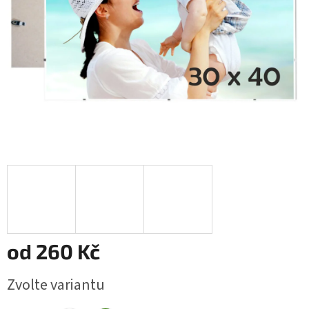
od
260 Kč
Měrná
Zvolte variantu
cena: