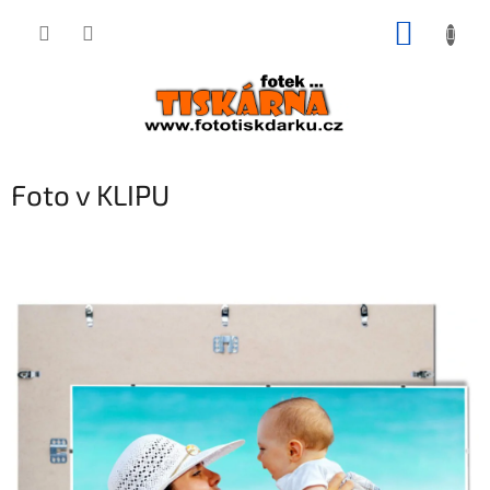
Přejít
NÁKUP
na
obsah
KOŠÍK
Foto v KLIPU