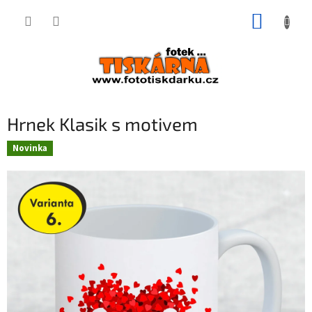
Přejít
NÁKUP
na
obsah
KOŠÍK
Hrnek Klasik s motivem
Novinka