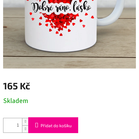
165 Kč
Měrná
Skladem
cena:
Přidat do košíku