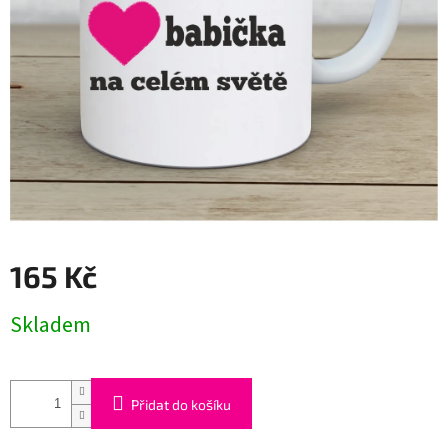
165 Kč
Měrná
Skladem
cena:
Přidat do košíku