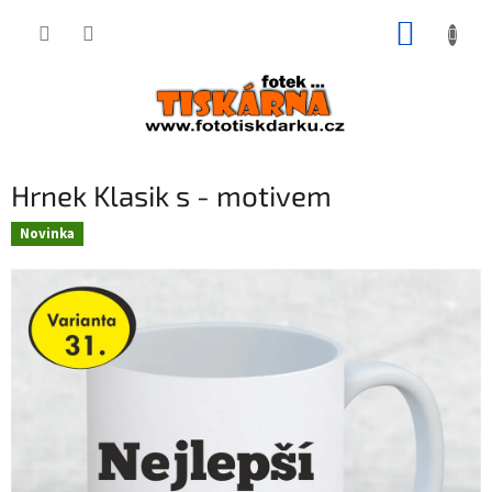
Přejít
NÁKUP
na
obsah
KOŠÍK
Hrnek Klasik s - motivem
Novinka