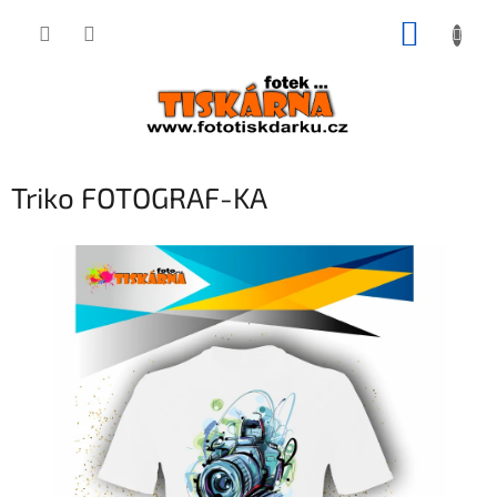
Přejít
NÁKUP
na
obsah
KOŠÍK
Triko FOTOGRAF-KA