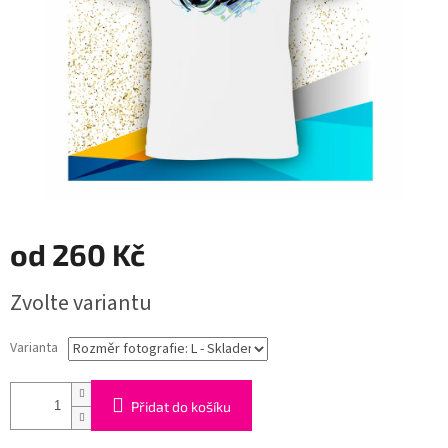
od
260 Kč
Měrná
Zvolte variantu
cena:
Varianta
Přidat do košíku