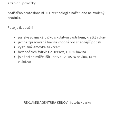
a teplotu pokožky.
potištěno profesionální DTF technologi a nažehleno na zvolený
produkt.
Foto je ilustrační
pánské /dámské tričko s kulatým výstřihem, krátký rukáv
jemně zpracovaná bavlna vhodná pro snadnější potisk
výztužná lemovka za krkem
bez bočních švůSingle Jersey, 100 % bavlna
(složení se může lišit - barva 12 - 85 % bavlna, 15 %
viskóza)
Z
á
p
a
t
REKLAMNÍ AGENTURA KRNOV
fototiskdarku
í