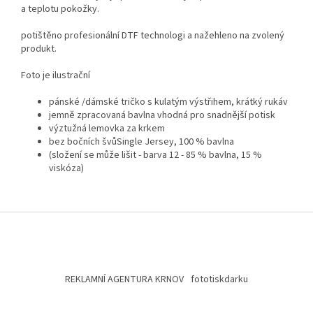
a teplotu pokožky.
potištěno profesionální DTF technologi a nažehleno na zvolený
produkt.
Foto je ilustrační
pánské /dámské tričko s kulatým výstřihem, krátký rukáv
jemně zpracovaná bavlna vhodná pro snadnější potisk
výztužná lemovka za krkem
bez bočních švůSingle Jersey, 100 % bavlna
(složení se může lišit - barva 12 - 85 % bavlna, 15 %
viskóza)
Z
á
p
a
t
REKLAMNÍ AGENTURA KRNOV
fototiskdarku
í