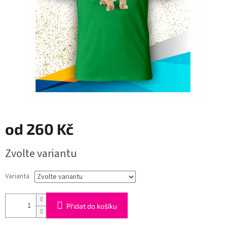
od
260 Kč
Měrná
Zvolte variantu
cena:
Varianta
Přidat do košíku