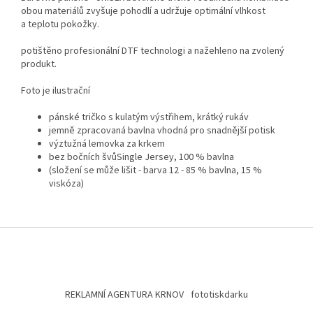
obou materiálů zvyšuje pohodlí a udržuje optimální vlhkost
a teplotu pokožky.
potištěno profesionální DTF technologi a nažehleno na zvolený
produkt.
Foto je ilustrační
pánské tričko s kulatým výstřihem, krátký rukáv
jemně zpracovaná bavlna vhodná pro snadnější potisk
výztužná lemovka za krkem
bez bočních švůSingle Jersey, 100 % bavlna
(složení se může lišit - barva 12 - 85 % bavlna, 15 %
viskóza)
Z
á
p
a
t
REKLAMNÍ AGENTURA KRNOV
fototiskdarku
í