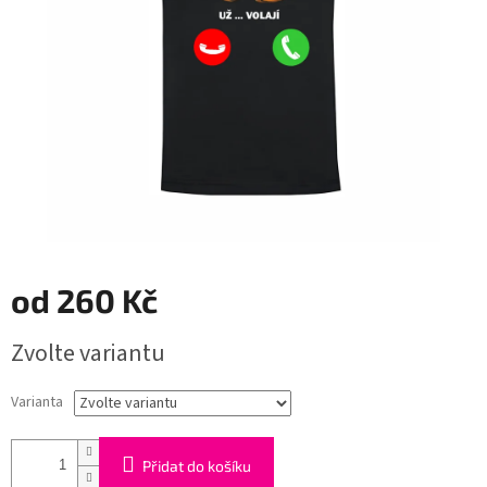
od
260 Kč
Měrná
Zvolte variantu
cena:
Varianta
Přidat do košíku