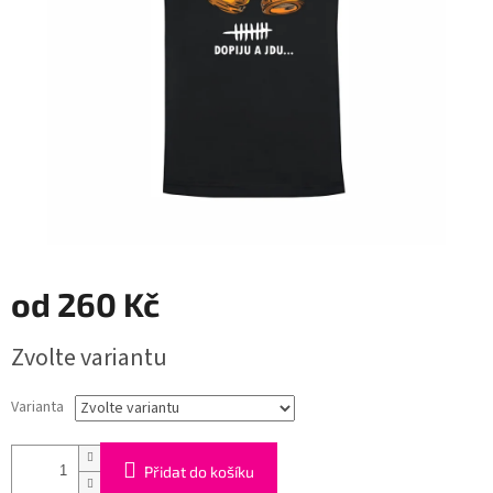
od
260 Kč
Měrná
Zvolte variantu
cena:
Varianta
Přidat do košíku