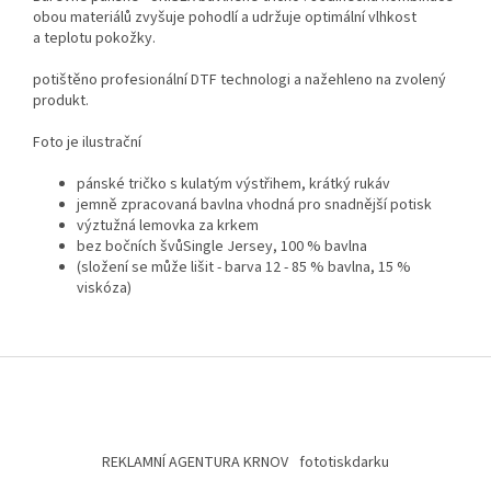
obou materiálů zvyšuje pohodlí a udržuje optimální vlhkost
a teplotu pokožky.
potištěno profesionální DTF technologi a nažehleno na zvolený
produkt.
Foto je ilustrační
pánské tričko s kulatým výstřihem, krátký rukáv
jemně zpracovaná bavlna vhodná pro snadnější potisk
výztužná lemovka za krkem
bez bočních švůSingle Jersey, 100 % bavlna
(složení se může lišit - barva 12 - 85 % bavlna, 15 %
viskóza)
Z
á
p
a
t
REKLAMNÍ AGENTURA KRNOV
fototiskdarku
í