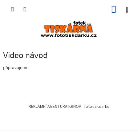
Přejít
NÁKUP
na
obsah
KOŠÍK
Video návod
připravujeme
Z
á
p
a
t
REKLAMNÍ AGENTURA KRNOV
fototiskdarku
í