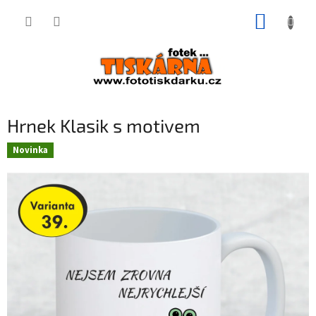
Přejít
NÁKUP
na
obsah
KOŠÍK
Hrnek Klasik s motivem
Novinka