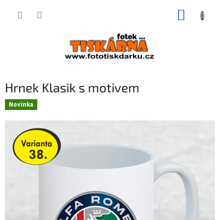
Přejít
NÁKUP
na
obsah
KOŠÍK
Hrnek Klasik s motivem
Novinka